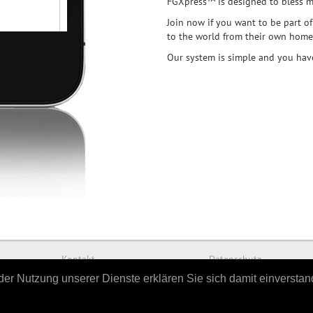
FGXpress™ is designed to bless mil
Join now if you want to be part o
to the world from their own home,
Our system is simple and you have
Kontakt
Datenschutz
t der Nutzung unserer Dienste erklären Sie sich damit einversta
powered by
Hellwach Medien