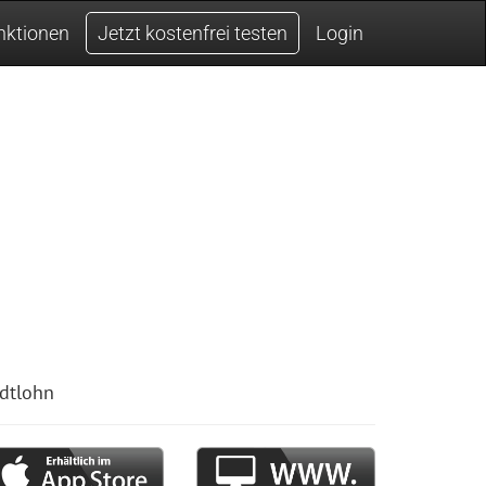
nktionen
Jetzt kostenfrei testen
Login
dtlohn