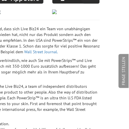
, dass sich Live Biz24 ein Team von unabhängigen
hieden hat, nicht nur das Produkt sondern auch den
 empfehlen. In den USA sind PowerStrips™ ein von der
er Klasse 1. Schon das sorgte für viel positive Resonanz
m Beispiel dem
Wall Street Journal.
FRAGE STELLEN
verbindlich, wie auch Sie mit PowerStrips™ und Live
ich mit 350-1000 Euro zusätzlich aufbessern! Das geht
es sogar möglich mehr als in Ihrem Hauptberuf zu
he Live Biz24, a team of independent distributors
 product to other people. Also the way of distribution
ople. Each PowerStrip™ is an ultra thin U.S FDA listed
res to your skin. First and foremost that point brought
 international press, for example, the Wall Street
tion.