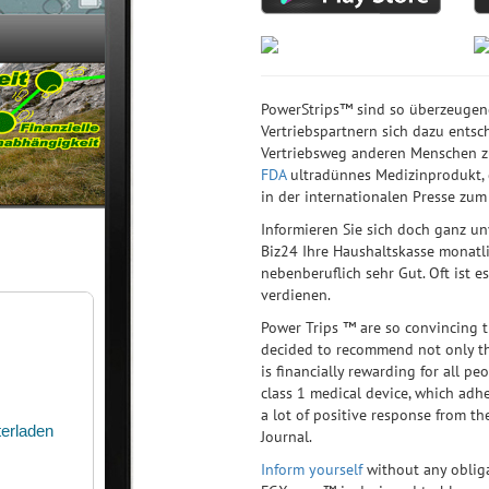
PowerStrips™ sind so überzeugend
Vertriebspartnern sich dazu entsc
Vertriebsweg anderen Menschen zu
FDA
ultradünnes Medizinprodukt, d
in der internationalen Presse zu
Informieren Sie sich doch ganz un
Biz24 Ihre Haushaltskasse monatl
nebenberuflich sehr Gut. Oft ist 
verdienen.
Power Trips ™ are so convincing t
decided to recommend not only the
is financially rewarding for all pe
class 1 medical device, which adhe
a lot of positive response from the
Journal.
Inform yourself
without any obliga