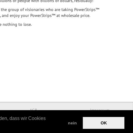
lions of people with billions of dollars, residually!
f the group of visionaries who are taking PowerStrips™
 and enjoy your PowerStrips™ at wholesale price.
 nothing to lose.
AGB
Impressum
nden, dass wir Cookies
nein
OK