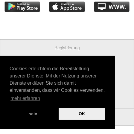
Registrierung
Preise
Kontakt
Cookies erleichtern die Bereitstellung
unserer Dienste. Mit der Nutzung unserer
Datenschutz
Dienste erklären Sie sich damit
AGB
einverstanden, dass wir Cookies verwenden.
mehr erfahren
Impressum
nein
OK
powered by
Hellwach Medien