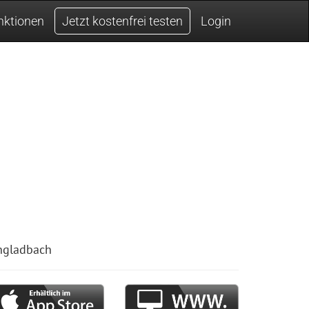
nktionen
Jetzt kostenfrei testen
Login
ngladbach